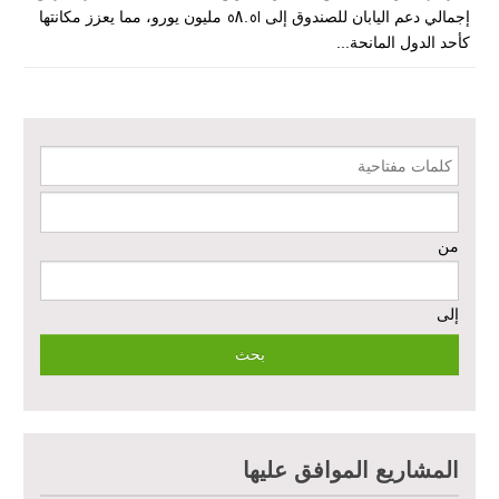
إجمالي دعم اليابان للصندوق إلى 58.51 مليون يورو، مما يعزز مكانتها
كأحد الدول المانحة...
إعادة تأهيل الخدمات الصحية الأساسية وصحة الأم والطفل في دير الزور
إعادة تأهيل المنازل لعيش آمن وكريم في الرقة ودير الزور - المرحلة الثالثة
كلمات مفتاحية
مشروع إعادة تأهيل المأوى والبنية التحتية المستدامة في محافظة السويداء
– المرحلة الأولى
من
مبادرة متعددة القطاعات لإعادة التأهيل في مدينة جسر الشغور
إلى
تقديم خدمات الرعاية الصحية الأولية في محافظة دير الزور - المرحلة
الخامسة
مبادرة متعددة القطاعات لإعادة التأهيل في مدينة جسر الشغور – المرحلة
الثانية
الدعم الزراعي للمزارعين في محافظتي الرقة ودير الزور – المرحلة
المشاريع الموافق عليها
العاشرة