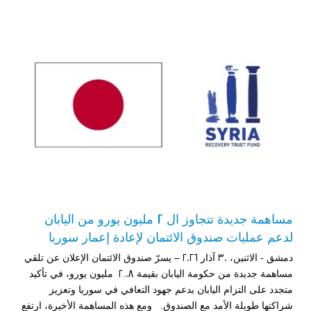
مبادرة متعددة القطاعات لإعادة التأهيل في مدينة جسر الشغور – المرحلة
الثانية
الدعم الزراعي للمزارعين في محافظتي الرقة ودير الزور – المرحلة
العاشرة
مساهمة جديدة تتجاوز ال 2 مليون يورو من اليابان
خطة استجابة طارئة لدعم قطاع الصحة في محافظة دير الزور: إعادة تأهيل
المرافق الصحية وتوفير المعدات الطبية بشكل عاجل في محافظة دير الزور
لدعم عمليات صندوق الائتمان لإعادة إعمار سوريا
دمشق - الاثنين، 30 آذار 2026 – يسرّ صندوق الائتمان الإعلان عن تلقي
منشأة الإقراض المتجدد لدعم استعادة سبل العيش في حلب - المرحلة
مساهمة جديدة من حكومة اليابان بقيمة 2.08 مليون يورو، في تأكيد
الثالثة
متجدد على التزام اليابان بدعم جهود التعافي في سوريا وتعزيز
دعم الخدمات الصحية في محافظتي الرقة ودير الزور – المرحلة الثالثة
شراكتها طويلة الأمد مع الصندوق. ومع هذه المساهمة الأخيرة، ارتفع