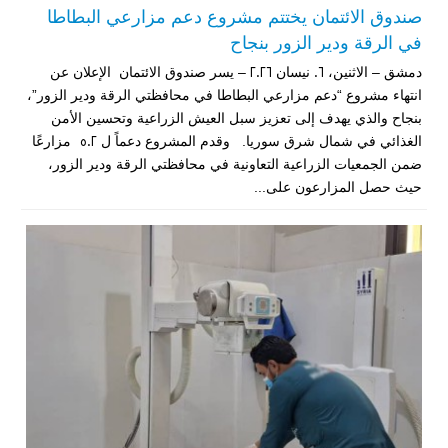
صندوق الائتمان يختتم مشروع دعم مزارعي البطاطا
في الرقة ودير الزور بنجاح
دمشق – الاثنين، 06 نيسان 2026 – يسر صندوق الائتمان الإعلان عن
انتهاء مشروع “دعم مزارعي البطاطا في محافظتي الرقة ودير الزور”،
بنجاح والذي يهدف إلى تعزيز سبل العيش الزراعية وتحسين الأمن
الغذائي في شمال شرق سوريا. وقدم المشروع دعماً ل 502 مزارعًا
ضمن الجمعيات الزراعية التعاونية في محافظتي الرقة ودير الزور،
حيث حصل المزارعون على...