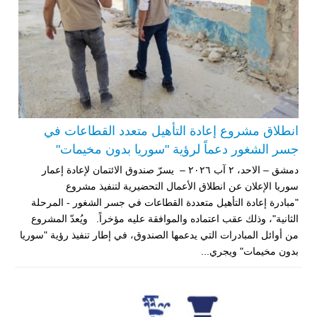
انطلاق مشروع إعادة التأهيل متعدد القطاعات في
جسر الشغور دعماً لرؤية "سوريا بدون مخيمات"
دمشق – الاحد، ٢ آب ٢٠٢٦ – يسرّ صندوق الائتمان لإعادة إعمار
سوريا الإعلان عن انطلاق الأعمال التحضيرية لتنفيذ مشروع
"مبادرة إعادة التأهيل متعددة القطاعات في جسر الشغور - المرحلة
الثانية"، وذلك عقب اعتماده والموافقة عليه مؤخراً. ويُعدّ المشروع
من أوائل المبادرات التي يدعمها الصندوق، في إطار تنفيذ رؤية "سوريا
بدون مخيمات" ويجري...