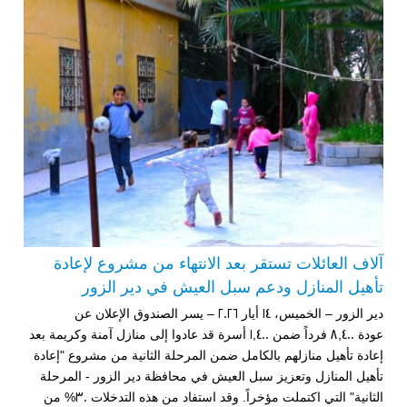
آلاف العائلات تستقر بعد الانتهاء من مشروع لإعادة
تأهيل المنازل ودعم سبل العيش في دير الزور
دير الزور – الخميس، 14 أيار 2026 – يسر الصندوق الإعلان عن
عودة 8,400 فرداً ضمن 1,400 أسرة قد عادوا إلى منازل آمنة وكريمة بعد
إعادة تأهيل منازلهم بالكامل ضمن المرحلة الثانية من مشروع "إعادة
تأهيل المنازل وتعزيز سبل العيش في محافظة دير الزور - المرحلة
الثانية" التي اكتملت مؤخراً. وقد استفاد من هذه التدخلات 30% من