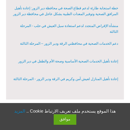
خطة استجابة طارئة لدعم قطاع الصحة في محافظة دير الزور: إعادة تأهيل
المرافق الصحية وتوفير المعدات الطبية بشكل عاجل في محافظة دير الزور
منشأة الإقراض المتجدد لدعم استعادة سبل العيش في حلب - المرحلة
الثالثة
دعم الخدمات الصحية في محافظتي الرقة ودير الزور – المرحلة الثالثة
إعادة تأهيل الخدمات الصحية الأساسية وصحة الأم والطفل في دير الزور
إعادة تأهيل المنازل لعيش آمن وكريم في الرقة ودير الزور - المرحلة الثالثة
مشروع إعادة تأهيل المأوى والبنية التحتية المستدامة في محافظة السويداء
– المرحلة الأولى
هذا الموقع يستخدم ملف تعريف الارتباط Cookie ..
المزيد
القطاعات
مبادرة متعددة القطاعات لإعادة التأهيل في مدينة جسر الشغور
موافق