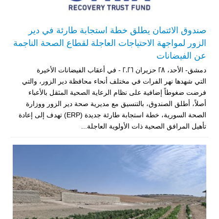
صندوق الائتمان يطلق خطة استجابة طارئة في دير
الزور لمواجهة الاحتياجات العاجلة لقطاع الصحة الناجمة
عن الفيضانات
دمشق- الأحد، 28 حزيران 2026 - في أعقاب الفيضانات الأخيرة
التي شهدها نهر الفرات في مختلف أنحاء محافظة دير الزور، والتي
فرضت ضغوطاً إضافية على نظام الرعاية الصحية المثقل بالأعباء
أصلاً، أطلق الصندوق، بالتنسيق مع مديرية صحة دير الزور ووزارة
الصحة السورية، خطة استجابة طارئة جديدة (ERP) تهدف إلى إعادة
تأهيل المرافق الصحية ذات الأولوية العاجلة...