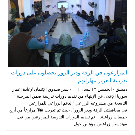
المزارعون في الرقة ودير الزور يحصلون على دورات
تدريبية لتعزيز مهاراتهم
دمشق - الخميس 23 نيسان 2026 - يسر صندوق الإئتمان لإعادة إعمار
سوريا الإعلان عن الإنتهاء من تقديم دورات تدريبية ضمن المرحلة
التاسعة من مشروعه الزراعي "الدعم الزراعي للمزارعين
في محافظتي الرقة ودير الزور"، حيث تم تدريب 698 مزارعاً من أربع
جمعيات زراعية. تم تقديم الدورات التدريبية للمزارعين من قبل
مهندسين زراعيين مؤهلين حول...