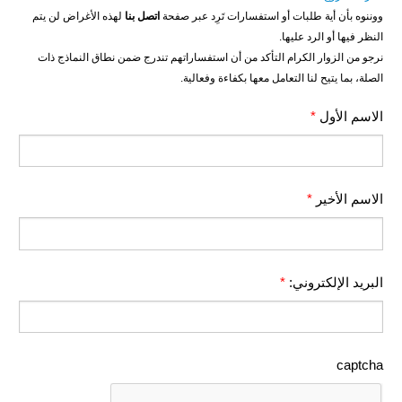
ووننوه بأن أية طلبات أو استفسارات تَرِد عبر صفحة
اتصل بنا
لهذه الأغراض لن يتم
النظر فيها أو الرد عليها.
نرجو من الزوار الكرام التأكد من أن استفساراتهم تندرج ضمن نطاق النماذج ذات
الصلة، بما يتيح لنا التعامل معها بكفاءة وفعالية.
الاسم الأول
*
الاسم الأخير
*
مبادرة متعددة القطاعات لإعادة التأهيل في مدينة جسر الشغور – المرحلة
البريد الإلكتروني:
*
الثانية
الدعم الزراعي للمزارعين في محافظتي الرقة ودير الزور – المرحلة
العاشرة
captcha
خطة استجابة طارئة لدعم قطاع الصحة في محافظة دير الزور: إعادة تأهيل