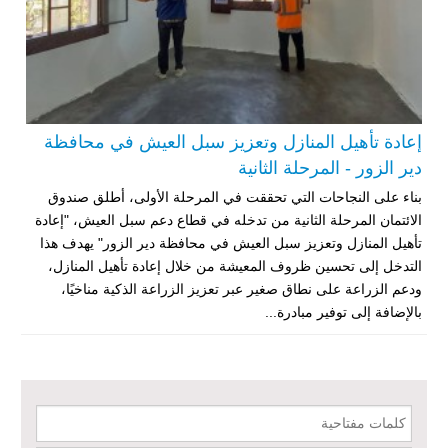
مبادرة متعددة القطاعات لإعادة التأهيل في مدينة جسر الشغور – المرحلة
الثانية
إعادة تأهيل المنازل وتعزيز سبل العيش في محافظة
الدعم الزراعي للمزارعين في محافظتي الرقة ودير الزور – المرحلة
العاشرة
دير الزور - المرحلة الثانية
بناء على النجاحات التي تحققت في المرحلة الأولى، أطلق صندوق
خطة استجابة طارئة لدعم قطاع الصحة في محافظة دير الزور: إعادة تأهيل
الائتمان المرحلة الثانية من تدخله في قطاع دعم سبل العيش، "إعادة
المرافق الصحية وتوفير المعدات الطبية بشكل عاجل في محافظة دير الزور
تأهيل المنازل وتعزيز سبل العيش في محافظة دير الزور" يهدف هذا
منشأة الإقراض المتجدد لدعم استعادة سبل العيش في حلب - المرحلة
التدخل إلى تحسين ظروف المعيشة من خلال إعادة تأهيل المنازل،
الثالثة
ودعم الزراعة على نطاق صغير عبر تعزيز الزراعة الذكية مناخيًا،
بالإضافة إلى توفير مبادرة...
دعم الخدمات الصحية في محافظتي الرقة ودير الزور – المرحلة الثالثة
إعادة تأهيل الخدمات الصحية الأساسية وصحة الأم والطفل في دير الزور
كلمات مفتاحية
إعادة تأهيل المنازل لعيش آمن وكريم في الرقة ودير الزور - المرحلة الثالثة