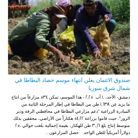
صندوق الائتمان يعلن انتهاء موسم حصاد البطاطا في
شمال شرق سوريا
دمشق- الأحد، 10 آب 2025 - هذا الموسم، تمكن 534 مزارعاً من انتاج
ما يزيد عن 1,638 طن من البطاطا في إطار المرحلة الثانية من
المبادرة الزراعية "دعم مزارعي البطاطا في محافظتي الرقة ودير
الزور". حيث قاموا بزراعة 54,22 هكتاراً من الأراضي، محققين بذلك
متوسط إنتاج بلغ 30,21 طن للهكتار، بقيمة إجمالية بلغت حوالي 250
دولاراً أمريكياً للطن الواحد. حصل المزارعون...