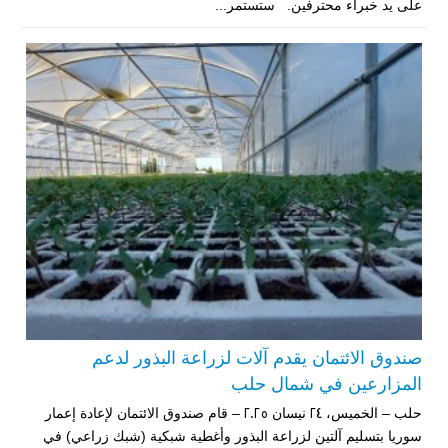
على يد خبراء محترفين. ستستمر...
صندوق الائتمان يقدم آلات لزراعة البذور لدعم
المزارعين في شمال حلب
حلب – الخميس، 24 نيسان 2025 – قام صندوق الائتمان لإعادة إعمار
سوريا بتسليم آلتين لزراعة البذور وأغطية شبكية (شبك زراعي) في