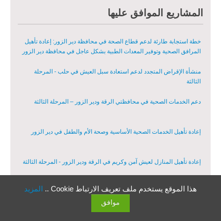
الدعم الزراعي للمزارعين في محافظتي الرقة ودير الزور – المرحلة
المشاريع الموافق عليها
العاشرة
خطة استجابة طارئة لدعم قطاع الصحة في محافظة دير الزور: إعادة تأهيل
المرافق الصحية وتوفير المعدات الطبية بشكل عاجل في محافظة دير الزور
منشأة الإقراض المتجدد لدعم استعادة سبل العيش في حلب - المرحلة
الثالثة
دعم الخدمات الصحية في محافظتي الرقة ودير الزور – المرحلة الثالثة
إعادة تأهيل الخدمات الصحية الأساسية وصحة الأم والطفل في دير الزور
إعادة تأهيل المنازل لعيش آمن وكريم في الرقة ودير الزور - المرحلة الثالثة
هذا الموقع يستخدم ملف تعريف الارتباط Cookie ..
المزيد
مشروع إعادة تأهيل المأوى والبنية التحتية المستدامة في محافظة السويداء
– المرحلة الأولى
موافق
القطاعات
مبادرة متعددة القطاعات لإعادة التأهيل في مدينة جسر الشغور