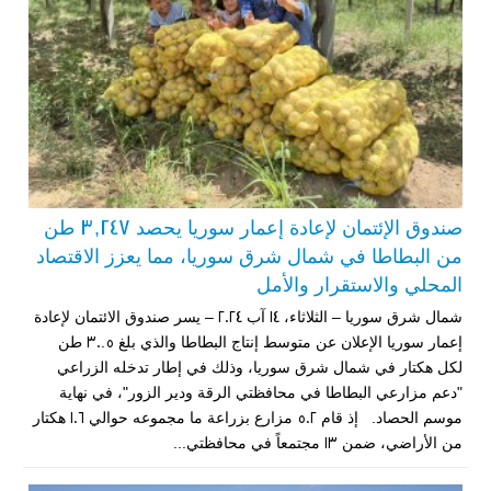
صندوق الإئتمان لإعادة إعمار سوريا يحصد 3,247 طن
من البطاطا في شمال شرق سوريا، مما يعزز الاقتصاد
المحلي والاستقرار والأمل
شمال شرق سوريا – الثلاثاء، 14 آب 2024 – يسر صندوق الائتمان لإعادة
إعمار سوريا الإعلان عن متوسط ​​إنتاج البطاطا والذي بلغ 30.5 طن
لكل هكتار في شمال شرق سوريا، وذلك في إطار تدخله الزراعي
"دعم مزارعي البطاطا في محافظتي الرقة ودير الزور"، في نهاية
موسم الحصاد. إذ قام 502 مزارع بزراعة ما مجموعه حوالي 106 هكتار
من الأراضي، ضمن 13 مجتمعاً في محافظتي...