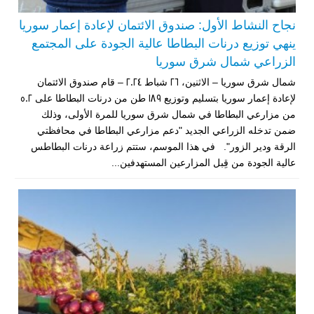
نجاح النشاط الأول: صندوق الائتمان لإعادة إعمار سوريا
ينهي توزيع درنات البطاطا عالية الجودة على المجتمع
الزراعي شمال شرق سوريا
شمال شرق سوريا – الاثنين، 26 شباط 2024 – قام صندوق الائتمان
لإعادة إعمار سوريا بتسليم وتوزيع 189 طن من درنات البطاطا على 502
من مزارعي البطاطا في شمال شرق سوريا للمرة الأولى، وذلك
ضمن تدخله الزراعي الجديد "دعم مزارعي البطاطا في محافظتي
الرقة ودير الزور". في هذا الموسم، ستتم زراعة درنات البطاطس
عالية الجودة من قِبل المزارعين المستهدفين...