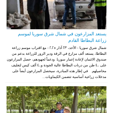
يستعد المزارعون في شمال شرق سوريا لموسم
زراعة البطاطا القادم
شمال شرق سوريا - الأحد، 23 آذار 2025 - مع اقتراب موسم زراعة
البطاطا، يستعد ألف مزارع في الرقة ودير الزور للزراعة بدعم من
صندوق الائتمان لإعادة إعمار سوريا. ودعماً لجهودهم، حصل المزارعون
على 400 طن من درنات البطاطا عالية الجودة و400 ألف كيس لتغليف
محاصيلهم. في إطار هذه المبادرة، سيحصل المزارعون أيضاً على
مدخلات زراعية أساسية تتضمن الكيماويات...