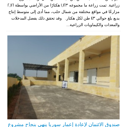
زراعية. تمت زراعة ما مجموعه 1,123 هكتارًا من الأراضي بواسطة 2,116
مزارعًا في مواقع مختلفة من شمال حلب، مما أدى إلى متوسط إنتاج
بديع بلغ حوالي 43 طن لكل هكتار. وقد تحقق ذلك بفضل المدخلات
والمعدات والكيماويات الزراعية...
صندوق الائتمان لإعادة إعمار سوريا ينهي بنجاح مشروع