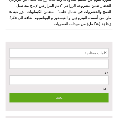
الخضار ضمن مشروعه الزراعي "دعم المزارعين لإنتاج محاصيل
دعم الخدمات الصحية في محافظتي الرقة ودير الزور – المرحلة الثالثة
القمح والخضروات في شمال حلب". تتضمن الكيماويات الزراعية 50
طن من أسمدة النيتروجين و الفيسفور و البوتاسيوم اضافة الى 4,045
زجاجة (250 مل) من مبيدات الفطريات...
إعادة تأهيل الخدمات الصحية الأساسية وصحة الأم والطفل في دير الزور
إعادة تأهيل المنازل لعيش آمن وكريم في الرقة ودير الزور - المرحلة الثالثة
كلمات مفتاحية
مشروع إعادة تأهيل المأوى والبنية التحتية المستدامة في محافظة السويداء
– المرحلة الأولى
من
مبادرة متعددة القطاعات لإعادة التأهيل في مدينة جسر الشغور
إلى
تقديم خدمات الرعاية الصحية الأولية في محافظة دير الزور - المرحلة
الخامسة
مبادرة متعددة القطاعات لإعادة التأهيل في مدينة جسر الشغور – المرحلة
الثانية