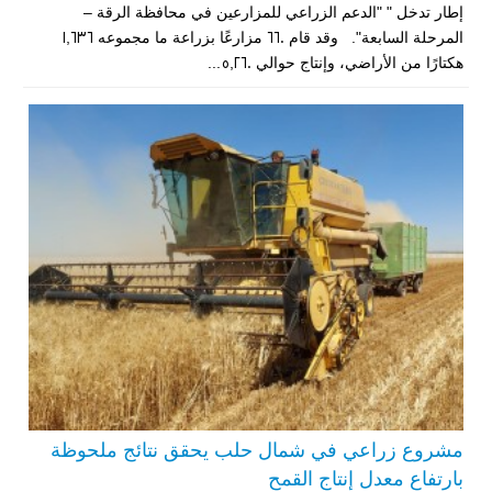
إطار تدخل " "الدعم الزراعي للمزارعين في محافظة الرقة –
المرحلة السابعة". وقد قام 660 مزارعًا بزراعة ما مجموعه 1,636
هكتارًا من الأراضي، وإنتاج حوالي 5,260...
مشروع زراعي في شمال حلب يحقق نتائج ملحوظة
بارتفاع معدل إنتاج القمح