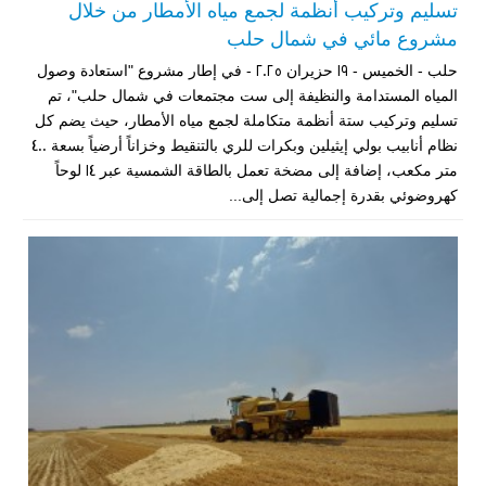
تسليم وتركيب أنظمة لجمع مياه الأمطار من خلال
مشروع مائي في شمال حلب
حلب - الخميس - 19 حزيران 2025 - في إطار مشروع "استعادة وصول
المياه المستدامة والنظيفة إلى ست مجتمعات في شمال حلب"، تم
تسليم وتركيب ستة أنظمة متكاملة لجمع مياه الأمطار، حيث يضم كل
نظام أنابيب بولي إيثيلين وبكرات للري بالتنقيط وخزاناً أرضياً بسعة 400
متر مكعب، إضافة إلى مضخة تعمل بالطاقة الشمسية عبر 14 لوحاً
كهروضوئي بقدرة إجمالية تصل إلى...