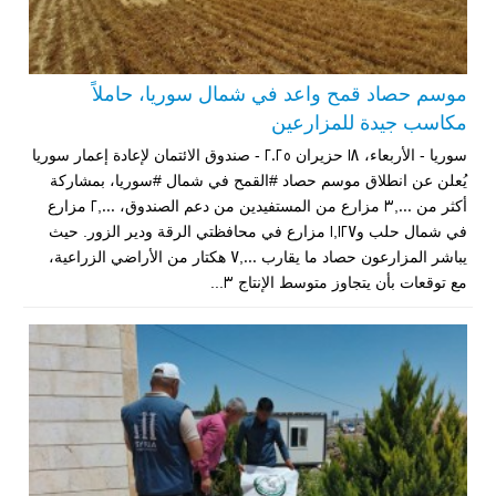
موسم حصاد قمح واعد في شمال سوريا، حاملاً
مكاسب جيدة للمزارعين
سوريا - الأربعاء، 18 حزيران 2025 - صندوق الائتمان لإعادة إعمار سوريا
يُعلن عن انطلاق موسم حصاد #القمح في شمال #سوريا، بمشاركة
أكثر من 3,000 مزارع من المستفيدين من دعم الصندوق، 2,000 مزارع
في شمال حلب و1,127 مزارع في محافظتي الرقة ودير الزور. حيث
يباشر المزارعون حصاد ما يقارب 7,000 هكتار من الأراضي الزراعية،
مع توقعات بأن يتجاوز متوسط الإنتاج 3...