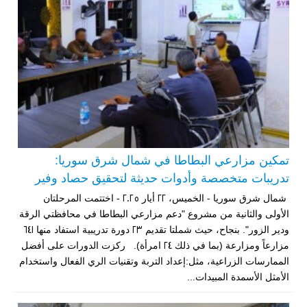
تمكين مزارعي البطاطا في شمال شرق سوريا:
تدريبات متخصصة وأدوات حديثة لتحقيق حصاد وفير
شمال شرق سوريا - الخميس، 22 أيار 2025 - اختتمت المرحلتان
الأولى والثانية من مشروع "دعم مزارعي البطاطا في محافظتي الرقة
ودير الزور". بنجاح، حيث شملتا تقديم 23 دورة تدريبية استفاد منها 641
مزارعاً ومزارعة (بما في ذلك 24 امرأة). ركزت الدورات على أفضل
الممارسات الزراعية، مثل:إعداد التربة وتقنيات الري الفعال واستخدام
الأمثل الأسمدة المبيدات...