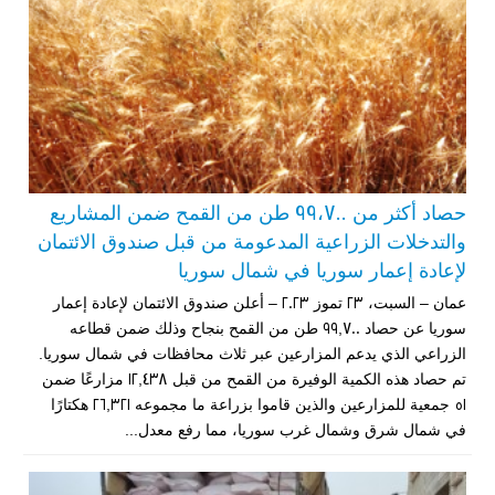
حصاد أكثر من 99،700 طن من القمح ضمن المشاريع
والتدخلات الزراعية المدعومة من قبل صندوق الائتمان
لإعادة إعمار سوريا في شمال سوريا
عمان – السبت، 23 تموز 2023 – أعلن صندوق الائتمان لإعادة إعمار
سوريا عن حصاد 99,700 طن من القمح بنجاح وذلك ضمن قطاعه
الزراعي الذي يدعم المزارعين عبر ثلاث محافظات في شمال سوريا.
تم حصاد هذه الكمية الوفيرة من القمح من قبل 12,438 مزارعًا ضمن
51 جمعية للمزارعين والذين قاموا بزراعة ما مجموعه 26,321 هكتارًا
في شمال شرق وشمال غرب سوريا، مما رفع معدل...