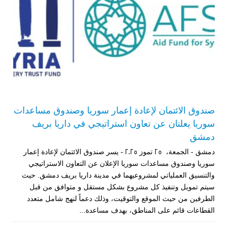
مبادرة متعددة القطاعات لإعادة التأهيل في مدينة جسر الشغور – المرحلة
الثانية
صندوق الائتمان لإعادة إعمار سوريا وصندوق مساعدات
سوريا يعلنان عن تعاون استراتيجي في داريا بريف
الدعم الزراعي للمزارعين في محافظتي الرقة ودير الزور – المرحلة
العاشرة
دمشق
دمشق - الجمعة، 25 تموز 2025 - يسر صندوق الائتمان لإعادة إعمار
خطة استجابة طارئة لدعم قطاع الصحة في محافظة دير الزور: إعادة تأهيل
سوريا وصندوق مساعدات سوريا الإعلان عن التعاون الاستراتيجي
المرافق الصحية وتوفير المعدات الطبية بشكل عاجل في محافظة دير الزور
والتنسيق العملياتي لمشروعيهما في مدينة داريا بريف دمشق. حيث
منشأة الإقراض المتجدد لدعم استعادة سبل العيش في حلب - المرحلة
سيتم تمويل وتنفيذ كل مشروع بشكل مستقل و متوافق من قبل
الثالثة
الطرفين من حيث الموقع والتوقيت، وذلك دعماً لنهج شامل متعدد
القطاعات قائم على المناطق، بهدف مساعدة...
دعم الخدمات الصحية في محافظتي الرقة ودير الزور – المرحلة الثالثة