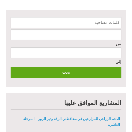
إعادة تأهيل الخدمات الصحية الأساسية وصحة الأم والطفل في دير الزور
كلمات مفتاحية
إعادة تأهيل المنازل لعيش آمن وكريم في الرقة ودير الزور - المرحلة الثالثة
من
مشروع إعادة تأهيل المأوى والبنية التحتية المستدامة في محافظة السويداء
– المرحلة الأولى
إلى
مبادرة متعددة القطاعات لإعادة التأهيل في مدينة جسر الشغور
تقديم خدمات الرعاية الصحية الأولية في محافظة دير الزور - المرحلة
الخامسة
مبادرة متعددة القطاعات لإعادة التأهيل في مدينة جسر الشغور – المرحلة
المشاريع الموافق عليها
الثانية
الدعم الزراعي للمزارعين في محافظتي الرقة ودير الزور – المرحلة
العاشرة