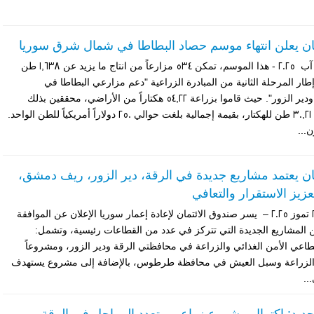
ان يعلن انتهاء موسم حصاد البطاطا في شمال شرق سوريا
دمشق- الأحد، 10 آب 2025 - هذا الموسم، تمكن 534 مزارعاً من انتاج ما يزيد عن 1,638 طن
ار المرحلة الثانية من المبادرة الزراعية "دعم مزارعي البطاطا في
محافظتي الرقة ودير الزور". حيث قاموا بزراعة 54,22 هكتاراً من الأراضي، محققين بذلك
متوسط إنتاج بلغ 30,21 طن للهكتار، بقيمة إجمالية بلغت حوالي 250 دولاراً أمريكياً للطن الواحد.
...
ان يعتمد مشاريع جديدة في الرقة، دير الزور، ريف دمشق،
ز الاستقرار والتعافي
دمشق – الأحد 20 تموز 2025 – يسر صندوق الائتمان لإعادة إعمار سوريا الإعلان عن الموافقة
لمشاريع الجديدة التي تتركز في عدد من القطاعات رئيسية، وتشمل:
ي الأمن الغذائي والزراعة في محافظتي الرقة ودير الزور، ومشروعاً
 الزراعة وسبل العيش في محافظة طرطوس، بالإضافة إلى مشروع يستهدف
..