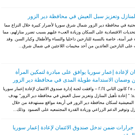
المنازل وتعزيز سبل العيش في محافظة دير الزور
تحتية في محافظة دير الزور شمال شرق سوريا لأضرار كبيرة خلال النزاع مما
تحديات الاقتصادية على السكان وزيادة العبء عليهم بسبب تضرر منازلهم، مما
غير آمنة، خاصة بالنسبة للنازحين داخليا والنساء والأطفال وكبار السن. وقد
لى النازحين العائدين من أحد مخيمات اللاجئين في شمال شرق...
ن لإعادة إعمار سوريا يوافق على مبادرة لتمكين المرأة
ن وضمان الاستدامة طويلة المدى في محافظة دير الزور
عمان – الخميس، 25 كانون الثاني 2024 – وافقت لجنة إدارة صندوق الائتمان لإعادة إعمار سوريا
ة؛ " إعادة تأهيل المنازل وتعزيز سبل العيش في محافظة دير الزور" بهدف
لمعيشية لسكان محافظة دير الزور في أربعة مواقع مستهدفة من خلال
ازل وتوفير الدعم الزراعي وزيادة القدرة المجتمعيه على الصمود وذلك...
ارات ضمن تدخل صندوق الائتمان لإعادة إعمار سوريا