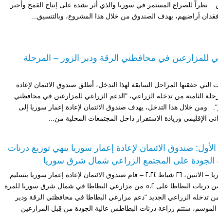
. نظراً للصراع المستمر في سوريا والذي أثر بشدة على إنتاج القمح وأجبر
قدان أراضيهم، يهدف الصندوق من خلال هذا المشروع، وبالتنسيق...
ي للمزارعين في محافظتي الرقة ودير الزور – المرحلة
ات التي حققتها المراحل السابقة لهذا التدخل، أطلق صندوق الائتمان لإعادة
رحلة الثامنة من تدخله الزراعي، "الدعم الزراعي للمزارعين في محافظتي
". ومن خلال هذا التدخل، يهدف صندوق الائتمان لإعادة إعمار سوريا إلى
ائي الإقليمي وزيادة الاستقرار داخل المجتمعات المحلية من...
لأول: صندوق الائتمان لإعادة إعمار سوريا ينهي توزيع درنات
ة الجودة على المجتمع الزراعي شمال شرق سوريا
شمال شرق سوريا – الاثنين، 26 شباط 2024 – قام صندوق الائتمان لإعادة إعمار سوريا بتسليم
وتوزيع 189 طن من درنات البطاطا على 502 من مزارعي البطاطا في شمال شرق سوريا للمرة
ن تدخله الزراعي الجديد "دعم مزارعي البطاطا في محافظتي الرقة ودير
الموسم، ستتم زراعة درنات البطاطس عالية الجودة من قِبل المزارعين