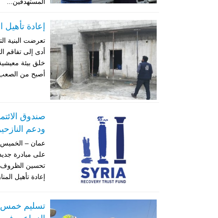
المستهدفين...
إعادة تأهيل 
تعرضت البنية ال
أدى إلى تفاقم ال
خلق بيئة معيشية 
أصبح من الصعب ع
صندوق الائتما
ودعم النازحي
على مبادرة جديد
تحسين الظروف ا
إعادة تأهيل المن
تسليم خمس جر