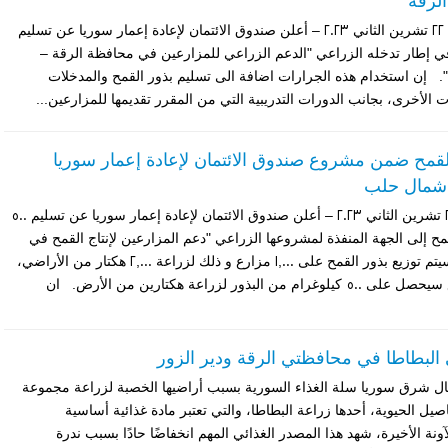
لرقة
الرقة – الأربعاء، 22 تشرين الثاني 2023 – أعلن صندوق الائتمان لإعادة إعمار سوريا عن تسليم
إطار تدخله الزراعي "الدعم الزراعي للمزارعين في محافظة الرقة –
". إن استخدام هذه الجرارات اضافة الى تسليم بذور القمح والمدخلات
ت الأخرى، بجانب الدورات التدريبية التي من المقرر تقديمها للمزارعين...
لقمح ضمن مشروع صندوق الائتمان لإعادة إعمار سوريا
شمال حلب
تركيا – الثلاثاء، 21 تشرين الثاني 2023 – أعلن صندوق الائتمان لإعادة إعمار سوريا عن تسليم 500
ح إلى الجهة المنفذة لمشروعها الزراعي "دعم المزارعين لإنتاج القمح في
شمال حلب". سيتم توزيع بذور القمح على 1,000 مزارع و ذلك لزراعة 2,000 هكتار من الأراضي،
أي أن كل مزارع سيحصل على 500 كيلوغرام من البذور لزراعة هكتارين من الأرض. ان
لبطاطا في محافظتي الرقة ودير الزور
ل شرق سوريا سلة الغذاء السورية بسبب أراضيها الخصبة لزراعة مجموعة
يل الحيوية، أحدها زراعة البطاطا، والتي تعتبر مادة غذائية أساسية
ونة الأخيرة، شهد هذا المصدر الغذائي المهم انخفاضًا حادًا بسبب ندرة