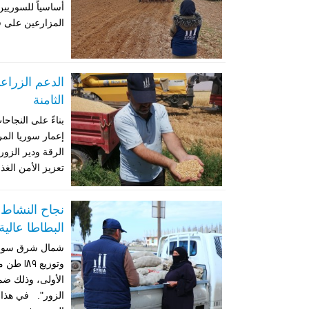
أساسياً للسوريين
المزارعين على ف
الدعم الزراع
الثامنة
بناءً على النجاح
إعمار سوريا الم
الرقة ودير الزور
تعزيز الأمن الغذ
نجاح النشاط ا
البطاطا عالي
الأولى، وذلك ضم
الزور". في هذا 