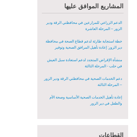
الدعم الزراعي للمزارعين في محافظتي الرقة ودير
المشاريع الموافق عليها
الزور – المرحلة العاشرة
خطة استجابة طارئة لدعم قطاع الصحة في محافظة
دير الزور: إعادة تأهيل المرافق الصحية وتوفير
المعدات الطبية بشكل عاجل في محافظة دير الزور
منشأة الإقراض المتجدد لدعم استعادة سبل العيش
في حلب - المرحلة الثالثة
دعم الخدمات الصحية في محافظتي الرقة ودير الزور
– المرحلة الثالثة
إعادة تأهيل الخدمات الصحية الأساسية وصحة الأم
والطفل في دير الزور
إعادة تأهيل المنازل لعيش آمن وكريم في الرقة ودير
الزور - المرحلة الثالثة
مشروع إعادة تأهيل المأوى والبنية التحتية المستدامة
في محافظة السويداء – المرحلة الأولى
القطاعات
مبادرة متعددة القطاعات لإعادة التأهيل في مدينة