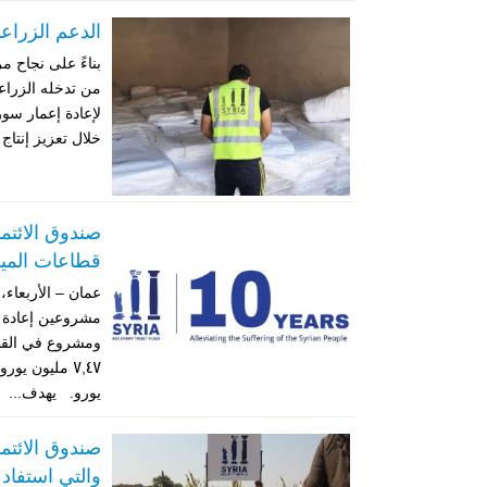
الدعم الزراع
بناءً على نجاح م
من تدخله الزراع
لإعادة إعمار سو
خلال تعزيز إنتا
صندوق الائتم
قطاعات المي
مشروعين إعادة 
ومشروع في القطا
يورو. يهدف...
صندوق الائتم
والتي استفاد منها أكثر م