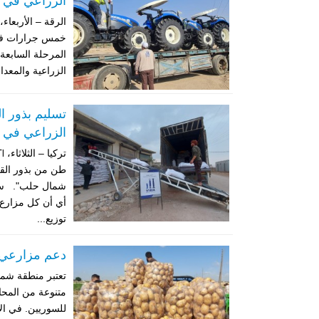
الزراعي في ا
خمس جرارات في 
المرحلة السابعة
الزراعية والمعدا
تسليم بذور ا
الزراعي في 
طن من بذور القم
توزيع...
دعم مزارعي ا
تعتبر منطقة شما
متنوعة من المحاص
للسوريين. في الآ