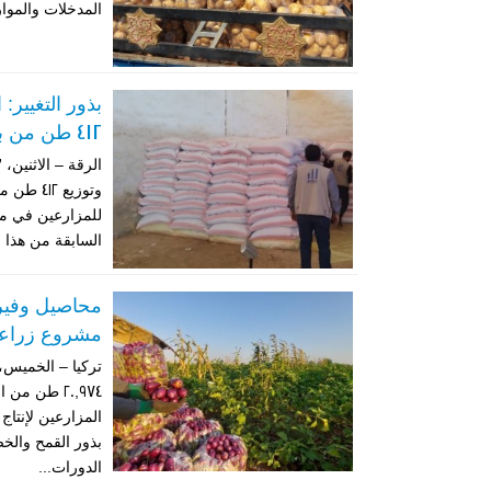
المدخلات والموار
بذور التغيير:
412 طن من بذور القمح للمزارعين في الرقة
للمزارعين في محا
السابقة من هذا ا
محاصيل وفير
مشروع زراعي 
المزارعين لإنتا
بذور القمح والخض
الدورات...