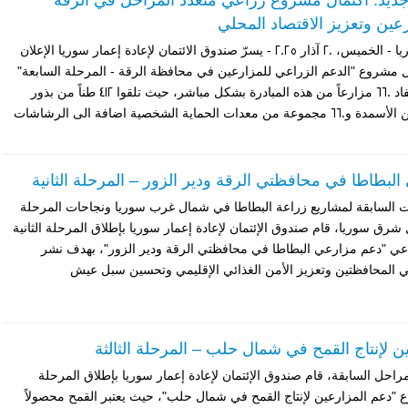
جديد: اكتمال مشروع زراعي متعدد المراحل في الرقة
عين وتعزيز الاقتصاد المحلي
شمال شرق سوريا - الخميس، 20 آذار 2025 - يسرّ صندوق الائتمان لإعادة إعمار سوريا الإعلان
ل مشروع "الدعم الزراعي للمزارعين في محافظة الرقة - المرحلة السابعة"
بنجاح. فقد استفاد 660 مزارعاً من هذه المبادرة بشكل مباشر، حيث تلقوا 412 طناً من بذور
القمح و161 طناً من الأسمدة و660 مجموعة من معدات الحماية الشخصية اضافة الى الرشاشات
لبطاطا في محافظتي الرقة ودير الزور – المرحلة الثانية
حات السابقة لمشاريع زراعة البطاطا في شمال غرب سوريا ونجاحات المرحلة
رق سوريا، قام صندوق الإئتمان لإعادة إعمار سوريا بإطلاق المرحلة الثانية
عي "دعم مزارعي البطاطا في محافظتي الرقة ودير الزور"، بهدف نشر
ي المحافظتين وتعزيز الأمن الغذائي الإقليمي وتحسين سبل عيش
ن لإنتاج القمح في شمال حلب – المرحلة الثالثة
مراحل السابقة، قام صندوق الإئتمان لإعادة إعمار سوريا بإطلاق المرحلة
ع "دعم المزارعين لإنتاج القمح في شمال حلب"، حيث يعتبر القمح محصولاً