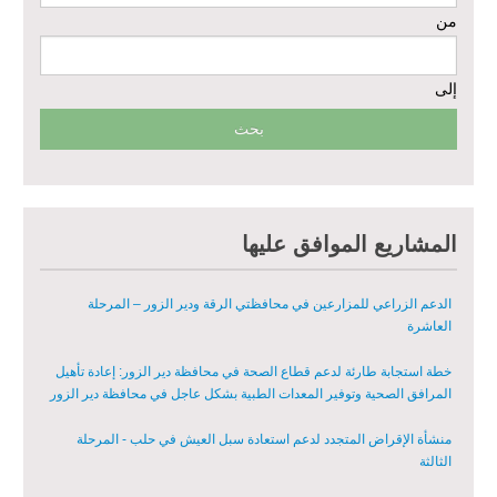
من
مشروع إعادة تأهيل المأوى والبنية التحتية المستدامة في محافظة السويداء
– المرحلة الأولى
إلى
مبادرة متعددة القطاعات لإعادة التأهيل في مدينة جسر الشغور
تقديم خدمات الرعاية الصحية الأولية في محافظة دير الزور - المرحلة
الخامسة
مبادرة متعددة القطاعات لإعادة التأهيل في مدينة جسر الشغور – المرحلة
المشاريع الموافق عليها
الثانية
الدعم الزراعي للمزارعين في محافظتي الرقة ودير الزور – المرحلة
العاشرة
خطة استجابة طارئة لدعم قطاع الصحة في محافظة دير الزور: إعادة تأهيل
المرافق الصحية وتوفير المعدات الطبية بشكل عاجل في محافظة دير الزور
منشأة الإقراض المتجدد لدعم استعادة سبل العيش في حلب - المرحلة
الثالثة