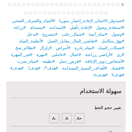
#صندوق_الائتمان_لإعادة_إعمار_سوريا
#المياه_والصرف_الصحي
#استعادة_وصول
#إعادة_تأهيل
#استدامة
#مستدام
#زراعة
#وصول
#مياه_آمنة
#شمال_حلب
#مشروع
#تدخل
#نهج_متكامل
#تقاضي_المال_مقابل_العمل
#أنظمة_المياه
#شبكات_المياه
#مياه_نادرة
#أمراض
#زلزال
#نظاام_ضخ
#ري
#أراضي_زراعية
#عمال
#عاملين
#مهرة
#غير_المهرة
مبادرة متعددة القطاعات لإعادة التأهيل في مدينة جسر الشغور – المرحلة
#أشخاص_ذوي_الإعاقة
#فرص_عمل
#نظيفة
#مياه_شرب
الثانية
#اقتصاد
#أهداف_التنمية_المسدامة
#هدف3
#هدف6
#هدف8
#هدف11
#هدف15
الدعم الزراعي للمزارعين في محافظتي الرقة ودير الزور – المرحلة
العاشرة
سهولة الاستخدام
خطة استجابة طارئة لدعم قطاع الصحة في محافظة دير الزور: إعادة تأهيل
المرافق الصحية وتوفير المعدات الطبية بشكل عاجل في محافظة دير الزور
تغيير حجم الخط
منشأة الإقراض المتجدد لدعم استعادة سبل العيش في حلب - المرحلة
-A
A
+A
الثالثة