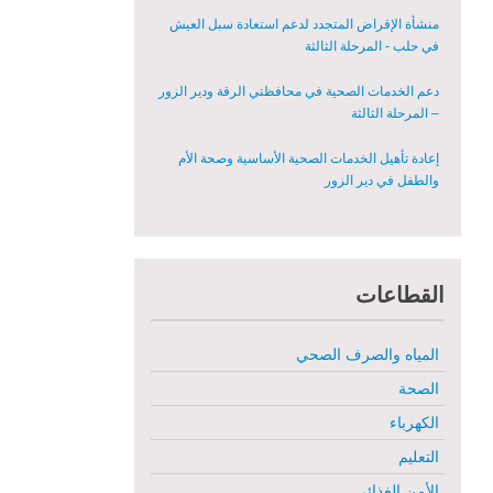
المعدات الطبية بشكل عاجل في محافظة دير الزور
منشأة الإقراض المتجدد لدعم استعادة سبل العيش
في حلب - المرحلة الثالثة
دعم الخدمات الصحية في محافظتي الرقة ودير الزور
– المرحلة الثالثة
إعادة تأهيل الخدمات الصحية الأساسية وصحة الأم
والطفل في دير الزور
إعادة تأهيل المنازل لعيش آمن وكريم في الرقة ودير
الزور - المرحلة الثالثة
القطاعات
مشروع إعادة تأهيل المأوى والبنية التحتية المستدامة
في محافظة السويداء – المرحلة الأولى
المياه والصرف الصحي
مبادرة متعددة القطاعات لإعادة التأهيل في مدينة
جسر الشغور
الصحة
الكهرباء
تقديم خدمات الرعاية الصحية الأولية في محافظة دير
الزور - المرحلة الخامسة
التعليم
الأمن الغذائي