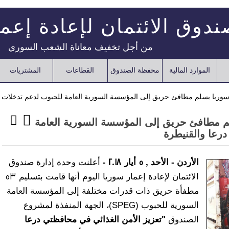
دوق الائتمان لإعادة إعم
من أجل تخفيف معاناة الشعب السوري
الموارد المالية
محفظة الصندوق
القطاعات
المشتريات
ر سوريا يسلم مطافئ حريق إلى المؤسسة السورية العامة للحبوب لدعم تدخلات ا
لم مطافئ حريق إلى المؤسسة السورية العامة
درعا والقنيطرة
الأردن - الأحد , 5 أيار 2018
-
أعلنت وحدة إدارة صندوق
الائتمان لإعادة إعمار سوريا اليوم أنها قامت بتسليم 53
مطفأة حريق ذات قدرات مختلفة إلى المؤسسة العامة
السورية للحبوب (SPEG)، الجهة المنفذة لمشروع
الصندوق
"تعزيز الأمن الغذائي في محافظتي درعا