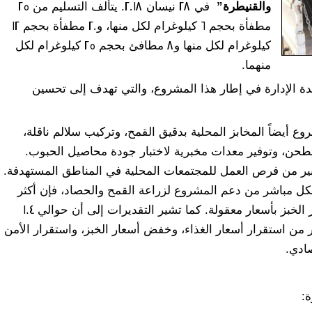
والقنيطرة
”
في 28 نيسان 2018. يتألف التسليم من 25
مطفأة بحجم 6 كيلوغرام لكل منها، و20 مطفأة بحجم 12
كيلوغرام لكل منها و8 مطافئ بحجم 25 كيلوغرام لكل
منهما.
حدة الإدارة في إطار هذا المشروع، والتي تهدف إلى تحسين
يورو، يدعم المشروع أيضاً المخابز المحلية بدقيق القمح، وتركيب سلالم ناقلة،
الطحن، وتوفير معدات مخبرية لاختبار جودة محاصيل الحبوب.
كبير من فرص العمل للمجتمعات المحلية في المناطق المستهدفة.
 من المزارعين بشكل مباشر من دعم المشروع لزراعة القمح والحصاد، فإن أكثر
من 175,000 شخص سيستفيدون مباشرة من توافر الخبز بأسعار معقولة. كما تشير التقديرات إلى أن حوالي 1.4
استقرار أسعار الغذاء، وخفض أسعار الخبز، واستقرار الأمن
صادي.
: