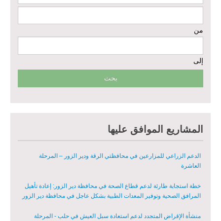
إعادة تأهيل المنازل لعيش آمن وكريم في الرقة ودير الزور - المرحلة الثالثة
من
مشروع إعادة تأهيل المأوى والبنية التحتية المستدامة في محافظة السويداء
– المرحلة الأولى
إلى
مبادرة متعددة القطاعات لإعادة التأهيل في مدينة جسر الشغور
تقديم خدمات الرعاية الصحية الأولية في محافظة دير الزور - المرحلة
الخامسة
مبادرة متعددة القطاعات لإعادة التأهيل في مدينة جسر الشغور – المرحلة
المشاريع الموافق عليها
الثانية
الدعم الزراعي للمزارعين في محافظتي الرقة ودير الزور – المرحلة
العاشرة
خطة استجابة طارئة لدعم قطاع الصحة في محافظة دير الزور: إعادة تأهيل
المرافق الصحية وتوفير المعدات الطبية بشكل عاجل في محافظة دير الزور
منشأة الإقراض المتجدد لدعم استعادة سبل العيش في حلب - المرحلة
الثالثة