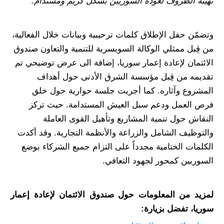
تهيئة الظروف لعودة السوريين بشكل كريم ومستدام
."
وتضمّن حفل الإطلاق كلمات ترحيبية وبيانات خلال الفعالية،
من قِبل ممثلي الوكالة السويسرية للتنمية والتعاون صندوق
الائتمان لإعادة إعمار سوريا، إضافة الى عرض توضيحي تم
تقديمه من قِبل مؤسسة الشرق الأدنى حول أهداف
المشروع وآثاره. كما أجريت جلسة حوارية حول خلق
فرص العمل ودعم سبل العيش المستدامة. حيث تركز
النقاش حول تنمية المشاريع وتأهيل القوى العاملة
والتوظيف الشامل والزراعة والأنظمة التجارية. وقد أكدت
الكلمات الختامية مجدداً على التزام جميع الشركاء بوضع
السوريين كمحور لجهود التعافي.
لمزيد من المعلومات حول صندوق الائتمان لإعادة إعمار
سوريا، تفضل بزيارة: