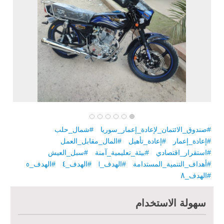
#صندوق_الائتمان_لإعادة_إعمار_سوريا
#شمال_حلب
#إعادة_إعمار
#إعادة_تأهيل
#المال_مقابل_العمل
#استقرار_اقتصادي
#بيئة_تعليمية_آمنة
#سبل_العيش
#أهداف_التنمية_المستدامة
#الهدف_1
#الهدف_4
#الهدف_5
مبادرة متعددة القطاعات لإعادة التأهيل في مدينة جسر الشغور – المرحلة
الثانية
#الهدف_8
الدعم الزراعي للمزارعين في محافظتي الرقة ودير الزور – المرحلة
سهولة الاستخدام
العاشرة