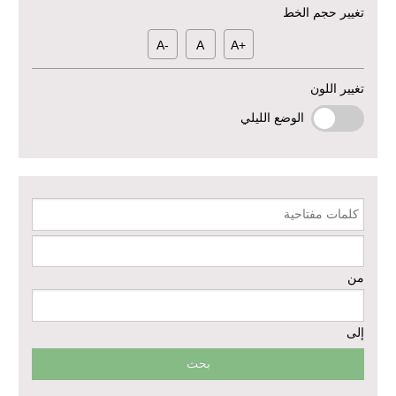
خطة استجابة طارئة لدعم قطاع الصحة في محافظة دير الزور: إعادة تأهيل
تغيير حجم الخط
المرافق الصحية وتوفير المعدات الطبية بشكل عاجل في محافظة دير الزور
-A
A
+A
منشأة الإقراض المتجدد لدعم استعادة سبل العيش في حلب - المرحلة
الثالثة
تغيير اللون
دعم الخدمات الصحية في محافظتي الرقة ودير الزور – المرحلة الثالثة
الوضع الليلي
إعادة تأهيل الخدمات الصحية الأساسية وصحة الأم والطفل في دير الزور
كلمات مفتاحية
إعادة تأهيل المنازل لعيش آمن وكريم في الرقة ودير الزور - المرحلة الثالثة
مشروع إعادة تأهيل المأوى والبنية التحتية المستدامة في محافظة السويداء
من
– المرحلة الأولى
مبادرة متعددة القطاعات لإعادة التأهيل في مدينة جسر الشغور
إلى
تقديم خدمات الرعاية الصحية الأولية في محافظة دير الزور - المرحلة