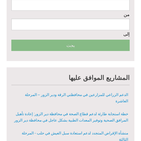
مشروع إعادة تأهيل المأوى والبنية التحتية المستدامة في محافظة السويداء
من
– المرحلة الأولى
مبادرة متعددة القطاعات لإعادة التأهيل في مدينة جسر الشغور
إلى
تقديم خدمات الرعاية الصحية الأولية في محافظة دير الزور - المرحلة
الخامسة
مبادرة متعددة القطاعات لإعادة التأهيل في مدينة جسر الشغور – المرحلة
الثانية
المشاريع الموافق عليها
الدعم الزراعي للمزارعين في محافظتي الرقة ودير الزور – المرحلة
العاشرة
خطة استجابة طارئة لدعم قطاع الصحة في محافظة دير الزور: إعادة تأهيل
المرافق الصحية وتوفير المعدات الطبية بشكل عاجل في محافظة دير الزور
منشأة الإقراض المتجدد لدعم استعادة سبل العيش في حلب - المرحلة
الثالثة