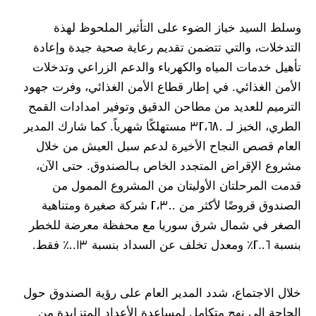
وسلط السيد خباز الضوء على التأثير الملحوظ لهذة
التدخلات، والتي تتضمن تقديم رعاية صحية جيدة وإعادة
تأهيل خدمات المياه والكهرباء والدعم الزراعي وتدخلات
الأمن الغذائي. في إطار قطاع الأمن الغذائي، وفرت جهود
الترميم للعديد من مطاحن الدقيق وتوفير امدادات القمح
الطري، الخبز لـ 32،680 مستهلكًا شهرياً. كما شارك المدير
العام قصص النجاح الأخيرة لدعم سبل العيش من خلال
مشروع الإقراض المتجدد الخاص بـالصندوق. حتى الآن،
قدمت المرحلتان الأوليتان من المشروع الممول من
الصندوق قروضًا لأكثر من 2،300 شركة صغيرة ومتناهية
الصغر في شمال شرق سوريا مع محفظة معرضة للخطر
بنسبة 2.06٪ ومعدل تخلف عن السداد بنسبة 0.13٪ فقط.
خلال الاجتماع، شدد المدير العام على رؤية الصندوق حول
الحاجة إلى نهج متكامل لمساعدة الأعداد المتزايدة من