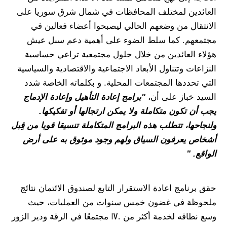
العائدين لمختلف المحافظات في شمال شرق سوريا على
الانتقال من وضعهم الحالي ليصبحوا أعضاء فعالين في
مجتمعهم. كما سلط الضوء على أهمية دعم سبل عيش
هؤلاء العائدين من خلال حلول مجتمعية تراعي حساسية
النزاعات وتتناول الأبعاد الاجتماعية والاقتصادية والسياسية
التي تحددها المجتمعات المحلية. و بكلماته الخاصة شدد
السيد خباز على أن،
"برامج إعادة التأهيل وإعادة الإدماج
يجب أن تكون متكاملة ولا يمكن ارتجالها أو تفكيكها.
ولنجاحها، تتطلب هذه البرامج المتكاملة تنسيقا قويا من قِبل
أشخاص يعرفون السياق ولهم وجود موثوق به على أرض
الواقع. "
حقق برنامج اعادة الاستقرار التابع لصندوق الائتمان نتائج
ملحوظة في غضون خمس سنوات من العمليات، حيث
وسع نطاقه لخدمة أكثر من 170 مجتمعًا في الرقة ودير الزور