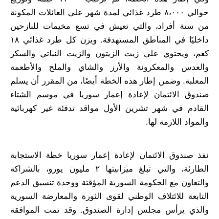
حوالي ٨،٠٠٠ طرد غذائي لمدة شهر على العائلات المكونة
من ستة أفراد، والتي تعيش في تسع مخيمات للنازحين
داخليًا في المناطق المستهدفة. ويزن كل طرد غذائي ١٨
كغم، ويحتوي على زيت الزيتون والزيت النباتي والسكر
والعدس والمعكرونة والأرز والشاي والملح والأطعمة
المعلبة. وضمن إطار هذه الخطة أيضًا، من المقرر أن يسلم
صندوق الائتمان لإعادة إعمار سوريا في موسم الشتاء
القادم في شهر تشرين الأول مواقد تدفئة غير كهربائية
والمواد اللازمة لها.
نفذ صندوق الائتمان لإعادة إعمار سوريا خطة الاستجابة
الطارئة، والتي تبلغ ميزانيتها ٢ مليون يورو، بالشراكة
والتعاون مع الحكومة السورية المؤقتة ووحدة تنسيق الدعم
التابعة للائتلاف الوطني لقوى الثورة والمعارضة السورية
والذي يرأس مجلس إدارة الصندوق. وقد تمت الموافقة