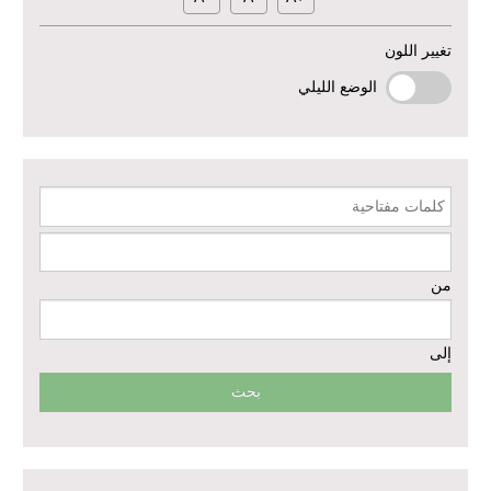
منشأة الإقراض المتجدد لدعم استعادة سبل العيش في حلب - المرحلة
تغيير اللون
الثالثة
الوضع الليلي
دعم الخدمات الصحية في محافظتي الرقة ودير الزور – المرحلة الثالثة
إعادة تأهيل الخدمات الصحية الأساسية وصحة الأم والطفل في دير الزور
كلمات مفتاحية
إعادة تأهيل المنازل لعيش آمن وكريم في الرقة ودير الزور - المرحلة الثالثة
من
مشروع إعادة تأهيل المأوى والبنية التحتية المستدامة في محافظة السويداء
– المرحلة الأولى
إلى
مبادرة متعددة القطاعات لإعادة التأهيل في مدينة جسر الشغور
تقديم خدمات الرعاية الصحية الأولية في محافظة دير الزور - المرحلة
الخامسة