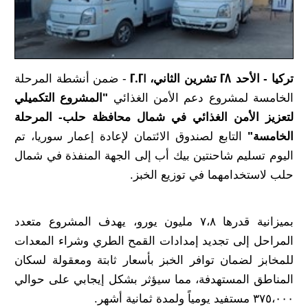
تركيا - الأحد 28 تشرين الثاني، 2021
- ضمن أنشطة المرحلة
الخامسة لمشروع دعم الأمن الغذائي
"المشروع التكميلي
لتعزيز الأمن الغذائي في شمال محافظة حلب- المرحلة
الخامسة"
التابع لصندوق الائتمان لإعادة إعمار سوريا، تم
اليوم تسليم شاحنتين بيك أب إلى الجهة المنفذة في شمال
حلب لاستخدامهما في توزيع الخبز.
بميزانية قدرها ٧،٨ مليون يورو، يهدف المشروع متعدد
المراحل إلى تجديد إمدادات القمح الطري وشراء المعدات
للمخابز لضمان توافر الخبز بأسعار ثابتة ومعقولة لسكان
المناطق المستهدفة، مما سيؤثر بشكل إيجابي على حوالي
٣٧٥،٠٠٠ مستفيد يومياً ولمدة ثمانية أشهر.