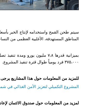
سيتم طحن القمح واستخدامه لإنتاج الخبر بأسعا
المناطق المستهدفة، الأغلبية العظمى من النساء
بميزانية قدرها ٧،٨ مليون يورو و
٣٧٥،٠٠٠ فرد يومياً طوال قترة تنفيذ المشروع.
للمزيد من المعلومات حول هذا المشاريع يرجى ز
المشروع التكميلي لتعزيز الأمن الغذائي في ش
لمزيد من المعلومات حول صندوق الائتمان لإعادة