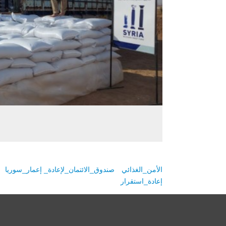
الأمن_الغذائي
صندوق_الائتمان_لإعادة_ إعمار_سوريا
إعادة_استقرار
حقوق النشر محفوظة © صندوق الإئتمان لإعادة إعمار سوريا 14