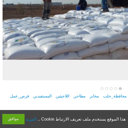
محافظة_حلب
مخابز
مطاحن
اللاجيئين
المستفيدين
فرص_عمل
20
موافق
هذا الموقع يستخدم ملف تعريف الارتباط Cookie ..
المزيد