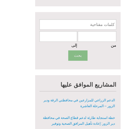
الزور - المرحلة الثالثة
مشروع إعادة تأهيل المأوى والبنية التحتية المستدامة
في محافظة السويداء – المرحلة الأولى
كلمات مفتاحية
مبادرة متعددة القطاعات لإعادة التأهيل في مدينة
جسر الشغور
من
إلى
تقديم خدمات الرعاية الصحية الأولية في محافظة دير
الزور - المرحلة الخامسة
مبادرة متعددة القطاعات لإعادة التأهيل في مدينة
جسر الشغور – المرحلة الثانية
المشاريع الموافق عليها
الدعم الزراعي للمزارعين في محافظتي الرقة ودير
الزور – المرحلة العاشرة
خطة استجابة طارئة لدعم قطاع الصحة في محافظة
دير الزور: إعادة تأهيل المرافق الصحية وتوفير
المعدات الطبية بشكل عاجل في محافظة دير الزور
منشأة الإقراض المتجدد لدعم استعادة سبل العيش
في حلب - المرحلة الثالثة