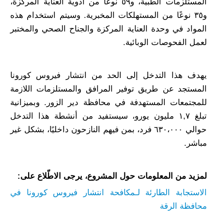
المستلزمات الطبية، و٥٩ نوعًا من أدوية العناية المركزة،
و٣٥ نوعًا من المستهلكات المخبرية. وسيتم استخدام هذه
المواد في وحدة العناية المركزة والجناح الصحي والمختبر
لعمل الفحوصات الوبائية.
يهدف هذا التدخل إلى الحد من انتشار فيروس كورونا
المستجد عن طريق توفير المرافق والمستلزمات اللازمة
للمجتمعات المستهدفة في محافظة دير الزور. وبميزانية
تبلغ ١,٧ مليون يورو، سيستفيد من أنشطة هذا التدخل
حوالي ٦٣٠،٠٠٠ فرد، بمن فيهم النازحون داخليًا، بشكل غير
مباشر.
لمزيد من المعلومات حول المشروع، يرجى الاطّلاع على:
الاستجابة الطارئة لـمكافحة انتشار فيروس كورونا في
محافظة الرقة