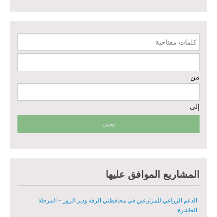
إعادة تأهيل الخدمات الصحية الأساسية وصحة الأم والطفل في دير الزور
كلمات مفتاحية
إعادة تأهيل المنازل لعيش آمن وكريم في الرقة ودير الزور - المرحلة الثالثة
من
مشروع إعادة تأهيل المأوى والبنية التحتية المستدامة في محافظة السويداء
– المرحلة الأولى
إلى
مبادرة متعددة القطاعات لإعادة التأهيل في مدينة جسر الشغور
تقديم خدمات الرعاية الصحية الأولية في محافظة دير الزور - المرحلة
الخامسة
مبادرة متعددة القطاعات لإعادة التأهيل في مدينة جسر الشغور – المرحلة
المشاريع الموافق عليها
الثانية
الدعم الزراعي للمزارعين في محافظتي الرقة ودير الزور – المرحلة
العاشرة