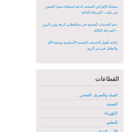
المعدات الطبية بشكل عاجل في محافظة دير الزور
منشأة الإقراض المتجدد لدعم استعادة سبل العيش
في حلب - المرحلة الثالثة
دعم الخدمات الصحية في محافظتي الرقة ودير الزور
– المرحلة الثالثة
إعادة تأهيل الخدمات الصحية الأساسية وصحة الأم
والطفل في دير الزور
إعادة تأهيل المنازل لعيش آمن وكريم في الرقة ودير
الزور - المرحلة الثالثة
القطاعات
مشروع إعادة تأهيل المأوى والبنية التحتية المستدامة
في محافظة السويداء – المرحلة الأولى
المياه والصرف الصحي
مبادرة متعددة القطاعات لإعادة التأهيل في مدينة
جسر الشغور
الصحة
الكهرباء
تقديم خدمات الرعاية الصحية الأولية في محافظة دير
الزور - المرحلة الخامسة
التعليم
الأمن الغذائي