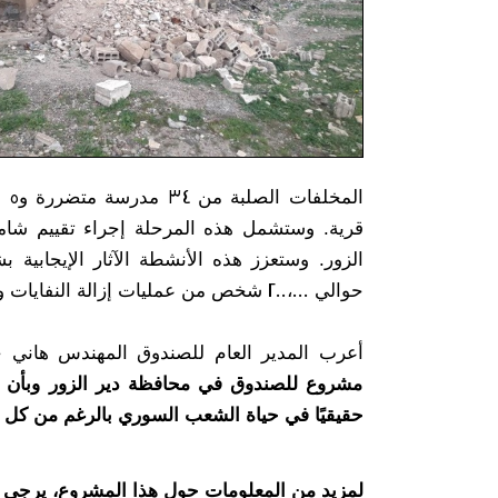
قرية. وستشمل هذه المرحلة إجراء تقييم شامل
حوالي 200،000 شخص من عمليات إزالة النفايات والركام وتوفر فرص عمل في شرق دير الزور.
أعرب المدير العام للصندوق المهندس هاني خب
مشروع للصندوق في محافظة دير الزور وبأن جهو
حقيقيًا في حياة الشعب السوري بالرغم من كل 
لمزيد من المعلومات حول هذا المشروع، يرجى ا