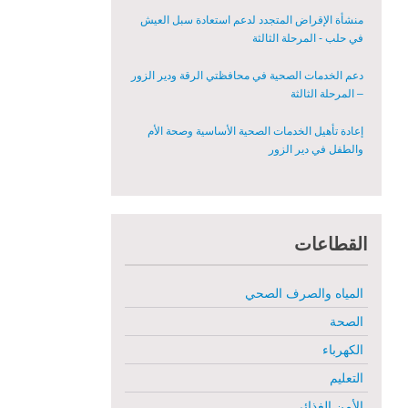
المعدات الطبية بشكل عاجل في محافظة دير الزور
منشأة الإقراض المتجدد لدعم استعادة سبل العيش
في حلب - المرحلة الثالثة
دعم الخدمات الصحية في محافظتي الرقة ودير الزور
– المرحلة الثالثة
إعادة تأهيل الخدمات الصحية الأساسية وصحة الأم
والطفل في دير الزور
إعادة تأهيل المنازل لعيش آمن وكريم في الرقة ودير
الزور - المرحلة الثالثة
القطاعات
مشروع إعادة تأهيل المأوى والبنية التحتية المستدامة
في محافظة السويداء – المرحلة الأولى
المياه والصرف الصحي
مبادرة متعددة القطاعات لإعادة التأهيل في مدينة
جسر الشغور
الصحة
الكهرباء
تقديم خدمات الرعاية الصحية الأولية في محافظة دير
الزور - المرحلة الخامسة
التعليم
الأمن الغذائي