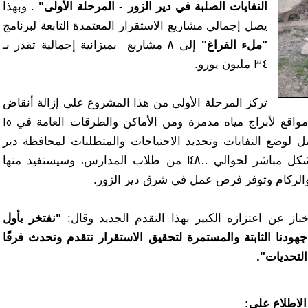
النفايات الصلبة في دير الزور - المرحلة الأولى"
. وبهذا
يصل إجمالي مشاريع الاستقرار المعتمدة التابعة لبرنامج
"ملء الفراغ"
إلى 8 مشاريع بميزانية إجمالية تقدر بـ
34 مليون يورو.
تركز المرحلة الأولى من هذا المشروع على إزالة أنقاض
المخلفات الصلبة من 34 مدرسة متضررة و5 مواقع لأبراج مياه مدمرة ومن الأماكن والطرقات العامة في 15
 لوضع النفايات وتحديد الاحتياجات والمتطلبات لمحافظة دير
الزور. وستعزز هذه الأنشطة الآثار الإيجابية بشكل مباشر لحوالي 14800 من طلاب المدارس، وسيستفيد منها
از عن اعتزازه الكبير بهذا التقدم الجديد وقال:
"نفتخر بأول
دنا الثابتة والمستمرة لتحقيق الاستقرار تتقدم وتحدث فرقًا
التحديات
".
لاطلاع على: