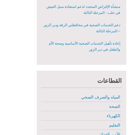
المعدات الطبية بشكل عاجل في محافظة دير الزور
منشأة الإقراض المتجدد لدعم استعادة سبل العيش
في حلب - المرحلة الثالثة
دعم الخدمات الصحية في محافظتي الرقة ودير الزور
– المرحلة الثالثة
إعادة تأهيل الخدمات الصحية الأساسية وصحة الأم
والطفل في دير الزور
إعادة تأهيل المنازل لعيش آمن وكريم في الرقة ودير
الزور - المرحلة الثالثة
القطاعات
مشروع إعادة تأهيل المأوى والبنية التحتية المستدامة
في محافظة السويداء – المرحلة الأولى
المياه والصرف الصحي
مبادرة متعددة القطاعات لإعادة التأهيل في مدينة
جسر الشغور
الصحة
الكهرباء
تقديم خدمات الرعاية الصحية الأولية في محافظة دير
الزور - المرحلة الخامسة
التعليم
الأمن الغذائي