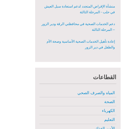
المعدات الطبية بشكل عاجل في محافظة دير الزور
منشأة الإقراض المتجدد لدعم استعادة سبل العيش
في حلب - المرحلة الثالثة
دعم الخدمات الصحية في محافظتي الرقة ودير الزور
– المرحلة الثالثة
إعادة تأهيل الخدمات الصحية الأساسية وصحة الأم
والطفل في دير الزور
إعادة تأهيل المنازل لعيش آمن وكريم في الرقة ودير
الزور - المرحلة الثالثة
القطاعات
مشروع إعادة تأهيل المأوى والبنية التحتية المستدامة
في محافظة السويداء – المرحلة الأولى
المياه والصرف الصحي
مبادرة متعددة القطاعات لإعادة التأهيل في مدينة
جسر الشغور
الصحة
الكهرباء
تقديم خدمات الرعاية الصحية الأولية في محافظة دير
الزور - المرحلة الخامسة
التعليم
الأمن الغذائي