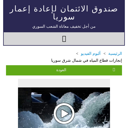
صندوق الائتمان لإعادة إعمار
سوريا
من أجل تخفيف معاناة الشعب السوري
الرئيسية
ألبوم الفيديو
إنجازات قطاع المياه في شمال شرق سوريا
العودة
مبادرة متعددة القطاعات لإعادة التأهيل في مدينة جسر الشغور – المرحلة
الثانية
الدعم الزراعي للمزارعين في محافظتي الرقة ودير الزور – المرحلة
العاشرة
خطة استجابة طارئة لدعم قطاع الصحة في محافظة دير الزور: إعادة تأهيل
المرافق الصحية وتوفير المعدات الطبية بشكل عاجل في محافظة دير الزور